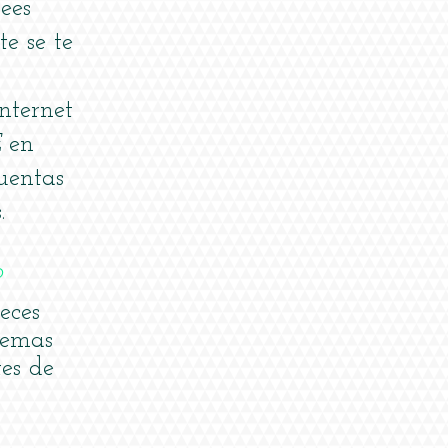
ees
e se te
nternet
E
en
entas
.
?
eces
lemas
tes de