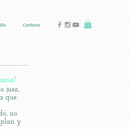
fía
Contacto
grama?
o juez,
a que
do, no
 plan y