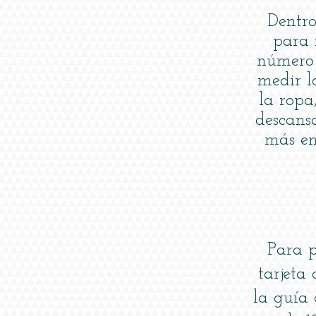
Dentr
para 
número 
medir l
la ropa
descans
más en
Para p
tarjeta
la guía 