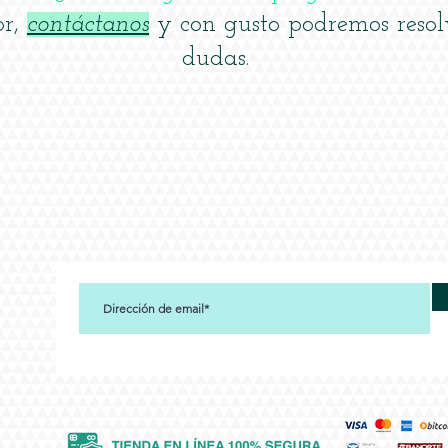
or,
contáctanos
y con gusto podremos resol
dudas.