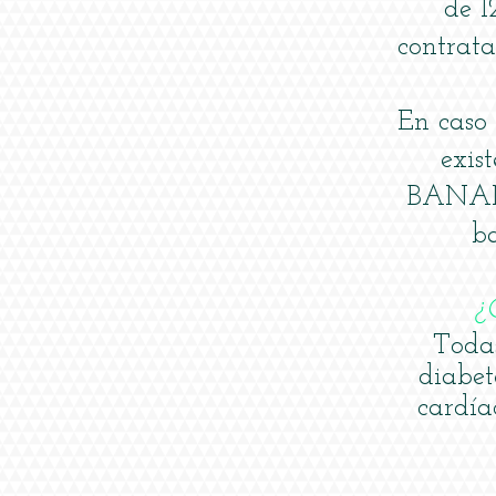
de 1
contrata
En caso 
exis
BANAM
ba
¿
Todas
diabet
cardía