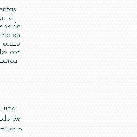
entas
n el
ras de
irlo en
n como
tes con
 marca
n una
ndo de
amiento