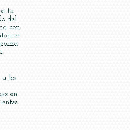
 si tu
o del
cia con
ntonces
ograma
.
 a los
ase en
ientes