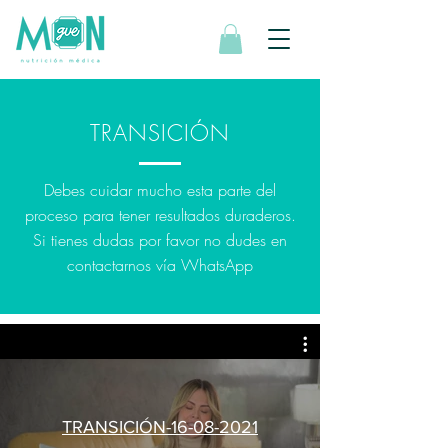
TRANSICIÓN
Debes cuidar mucho esta parte del
proceso para tener resultados duraderos.
Si tienes dudas por favor no dudes en
contactarnos vía WhatsApp
TRANSICIÓN-16-08-2021